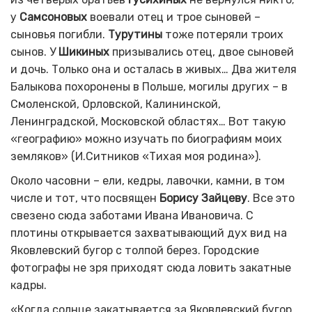
у
Самсоновых
воевали отец и трое сыновей –
сыновья погибли.
Турутины
тоже потеряли троих
сынов. У
Шикиных
призывались отец, двое сыновей
и дочь. Только она и осталась в живых… Два жителя
Балыкова похоронены в Польше, могилы других – в
Смоленской, Орловской, Калининской,
Ленинградской, Московской областях… Вот такую
«географию» можно изучать по биографиям моих
земляков» (И.Ситников «Тихая моя родина»).
Около часовни – ели, кедры, лавочки, камни, в том
числе и тот, что посвящен
Борису Зайцеву
. Все это
свезено сюда заботами Ивана Ивановича. С
плотины открывается захватывающий дух вид на
Яковлевский бугор с толпой берез. Городские
фотографы не зря приходят сюда ловить закатные
кадры.
«Когда солнце закатывается за Яковлевский бугор,