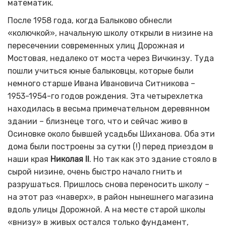
математик.
После 1958 года, когда Балыково обнесли
«колючкой», начальную школу открыли в низине на
пересечении современных улиц Дорожная и
Мостовая, недалеко от моста через Вичкинзу. Туда
пошли учиться юные балыковцы, которые были
немного старше Ивана Ивановича Ситникова –
1953-1954-го годов рождения. Эта четырехлетка
находилась в весьма примечательном деревянном
здании – близнеце того, что и сейчас живо в
Осиновке около бывшей усадьбы Шиханова. Оба эти
дома были построены за сутки (!) перед приездом в
наши края
Николая
II
. Но так как это здание стояло в
сырой низине, очень быстро начало гнить и
разрушаться. Пришлось снова переносить школу –
на этот раз «наверх», в район нынешнего магазина
вдоль улицы Дорожной. А на месте старой школы
«внизу» в живых остался только фундамент,