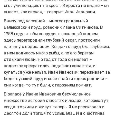
его лучи попадают на крест. И креста не видно – он
пылает, как свеча», - говорит Иван Иванович.
Внизу под часовней – многострадальный
Балыковский пруд, ровесник Ивана Ситникова. В
1958 году, чтобы соорудить пожарный водоем,
здесь перегородили глубокий овраг, построили
плотину с водосливом. Когда-то пруд был глубоким,
в нем водилось много рыбы, а по его берегам
отдыхали люди. Но год от года он мелеет –
водосток прекратился, вода застаивается, и
купаться уже нельзя. Иван Иванович переживает за
бедствующий пруд и хочет найти здесь родники –
они когда-то тут были, старожилы помнят.
В запасе у Ивана Ивановича бесчисленное
множество историй о местах и людях, которые тут
когда-то жили и живут теперь. Я не рассказала и
десятой доли того, что услышала… И я счастлива