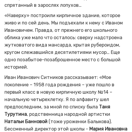
спрятанный в зарослях лопухов…
«Наверху» построили кирпичное здание, которое
живо и по сей день. Мы подъехали к нему с Иваном
Ивановичем. Правда, от прежнего его школьного
облика уже мало что осталось: сверху надстроена
жутковатого вида мансарда, крытая рубероидом,
кругом слежавшийся десятилетиями мусор… Еще
одно позабытое-позаброшенное место с большой
историей.
Иван Иванович Ситников рассказывает: «Мое
поколение – 1958 года рождения – уже пошло в
первый класс в новую кирпичную школу №14 –
начальную четырехлетку. Я по алфавиту шел
предпоследним, за мной по списку была
Таня
Турутина
, родственница народной артистки
Натальи Банновой
(тоже уроженки Балыкова).
Бессменный директор этой школы -
Мария Ивановна