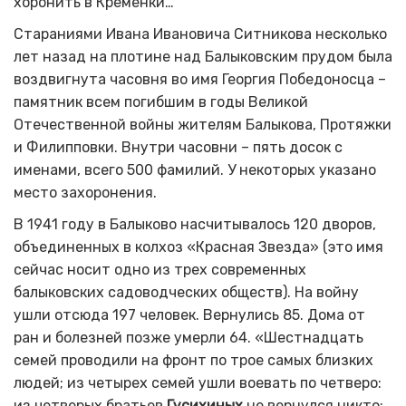
хоронить в Кременки…
Стараниями Ивана Ивановича Ситникова несколько
лет назад на плотине над Балыковским прудом была
воздвигнута часовня во имя Георгия Победоносца –
памятник всем погибшим в годы Великой
Отечественной войны жителям Балыкова, Протяжки
и Филипповки. Внутри часовни – пять досок с
именами, всего 500 фамилий. У некоторых указано
место захоронения.
В 1941 году в Балыково насчитывалось 120 дворов,
объединенных в колхоз «Красная Звезда» (это имя
сейчас носит одно из трех современных
балыковских садоводческих обществ). На войну
ушли отсюда 197 человек. Вернулись 85. Дома от
ран и болезней позже умерли 64. «Шестнадцать
семей проводили на фронт по трое самых близких
людей; из четырех семей ушли воевать по четверо:
из четверых братьев
Гусихиных
не вернулся никто;