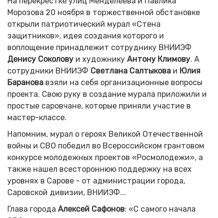
На перекрестке улиц Менделеева и Павлика
Морозова 20 ноября в торжественной обстановке
открыли патриотический мурал «Стена
защитников», идея создания которого и
воплощение принадлежит сотруднику ВНИИЭФ
Денису Соколову
и художнику
Антону Климову
. А
сотрудники ВНИИЭФ
Светлана Салтыкова
и
Юлия
Баранова
взяли на себя организационные вопросы
проекта. Свою руку в создание мурала приложили и
простые саровчане, которые приняли участие в
мастер-классе.
Напомним, мурал о героях Великой Отечественной
войны и СВО победил во Всероссийском грантовом
конкурсе молодежных проектов «Росмолодежи», а
также нашел всестороннюю поддержку на всех
уровнях в Сарове - от администрации города,
Саровской дивизии, ВНИИЭФ...
Глава города
Алексей Сафонов
: «С самого начала