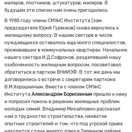
маляров, плотников, штукатуров, маляров. В
будущем эти списки нам очень пригодились.
В 1985 году члены СМУиС Института (зам.
председателя Юрий Гуренков) снова вернулись к
жилищному вопросу. В нашем секторе в числе
нуждающихся оставалось еще много специалистов,
проживавших в коммунальных квартирах. Начальник
нашего сектора И.Д.Софронов, разделявший нашу
озабоченность жилищным вопросом, посоветовал
обратиться в партком ВНИИЭФ. В тот же день мы
договорились о встрече с секретарем парткома
В.М.Хорошкиным. Вместе с членом СМУиС
Института
Александром Борискиным
пришли к нему
и попросил помочь в решении жилищных проблем
молодых семей. Владимир Михайлович рассказал
нам о трудностях строительства, нехватке
опытных строителей и том, что под угрозой срыва
находится сдача жилого дома в Заречном районе