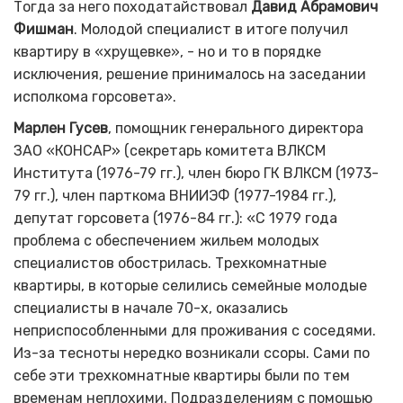
Тогда за него походатайствовал
Давид Абрамович
Фишман
. Молодой специалист в итоге получил
квартиру в «хрущевке», - но и то в порядке
исключения, решение принималось на заседании
исполкома горсовета».
Марлен Гусев
, помощник генерального директора
ЗАО «КОНСАР» (секретарь комитета ВЛКСМ
Института (1976-79 гг.), член бюро ГК ВЛКСМ (1973-
79 гг.), член парткома ВНИИЭФ (1977-1984 гг.),
депутат горсовета (1976-84 гг.): «С 1979 года
проблема с обеспечением жильем молодых
специалистов обострилась. Трехкомнатные
квартиры, в которые селились семейные молодые
специалисты в начале 70-х, оказались
неприспособленными для проживания с соседями.
Из-за тесноты нередко возникали ссоры. Сами по
себе эти трехкомнатные квартиры были по тем
временам неплохими. Подразделениям с помощью