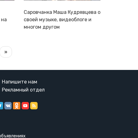
Саровчанка Маша Кудрявцева о
 на
своей музыке, видеоблоге и
многом другом
дующая
Последняя
»
а
аница
страница
Напишите нам
Рекламный отдел
объявлениях