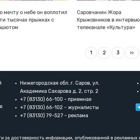
ю мечту о небе он воплотил
Саровчанин Жора
яти тысячах прыжках с
Крыжовников в интервью
ашютом
телеканале «Культура»
АЦИЯ
1
2
3
Сле
››
Текущая
Страница
Страниц
ИЦ
стр
страница
й
Нижегородская обл. г. Саров, ул.
Академика Сахарова д. 2, стр. 2
+7 (83130) 66-100 - приемная
я
+7 (83130) 66-102 - журналисты
+7 (83130) 79-527 - реклама
и за достоверность информации, опубликованной в рекламных 