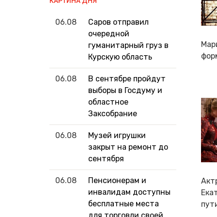
КАРТИНА ДНЯ
06.08
Саров отправил
очередной
Мар
гуманитарный груз в
фор
Курскую область
06.08
В сентябре пройдут
выборы в Госдуму и
областное
Заксобрание
06.08
Музей игрушки
закрыт на ремонт до
сентября
06.08
Пенсионерам и
Акт
инвалидам доступны
Ека
бесплатные места
пут
для торговли своей