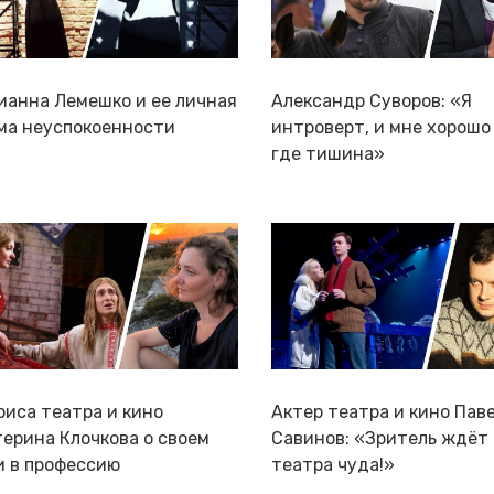
ианна Лемешко и ее личная
Александр Суворов: «Я
ма неуспокоенности
интроверт, и мне хорошо
где тишина»
риса театра и кино
Актер театра и кино Пав
терина Клочкова о своем
Савинов: «Зритель ждёт
и в профессию
театра чуда!»