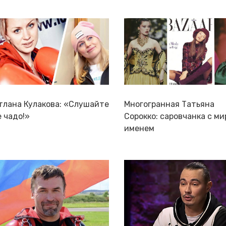
тлана Кулакова: «Слушайте
Многогранная Татьяна
 чадо!»
Сорокко: саровчанка с м
именем