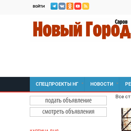
Перейти
ВОЙТИ
к
основному
содержанию
СПЕЦПРОЕКТЫ НГ
НОВОСТИ
Р
+
+
Все ст