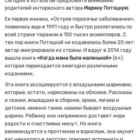
Сегодня я хотела бы предложить вниманию
родителей интересного автора
Марину Потоцкую
.
Ее первая книжка, «Острое поросячье заболевание»,
появилась еще в 1991 году и быстро разлетелась по
всей стране тиражом в 150 тысяч экземпляров. С
тех пор книги Потоцкой не издавались более 20 лет:
автор эмигрировала из страны. И вдруг в 2014 году
вышла книга
«Когда мама была маленькой»
(6+),
которая переиздается ежегодно различными
изданиями.
Эта книга ассоциируется с воздушными шариками,
которые, кстати, нарисованы на обложке. Рассказы
и сказки, вошедшие в сборник, яркие, легкие и
детские, именно такие, какими бывают воздушные
шарики. Ребенку они непременно доставят море
радости и счастливых минут. Но книга
рекомендуется к прочтению и взрослым, она окунет
вас ненадолго в детство, поможет вспомнить и