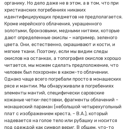
органику. Но дело даже не в этом, а в том, что при
христианских погребениях никаких
идентифицирующих предметов не предполагается.
Кроме иерейского облачения, украшенного
золотыми, бронзовыми, медными нитями, которые
дают определенные окислы – например, зеленого
цвета. Они, естественно, окрашивают и кости, и
мягкие ткани. Поэтому, если мы видим следы
окислов на останках, а топография окислов хорошо
читается, мы можем сделать предположение, что
человек был похоронен в каком-то облачении.
Однако чаще всего погребали просто в монашеских
рясе и мантии. Мы обнаруживали в погребениях
элементы мантий, специфически саровские
кожаные четки-лестовки, фрагменты облачений –
монашеский параман (небольшой четырехугольный
плат с изображением креста, – В.А.), который
надевается на голое тело или рубашку и носится
под одеждой как символ вериг. В общем, что-то