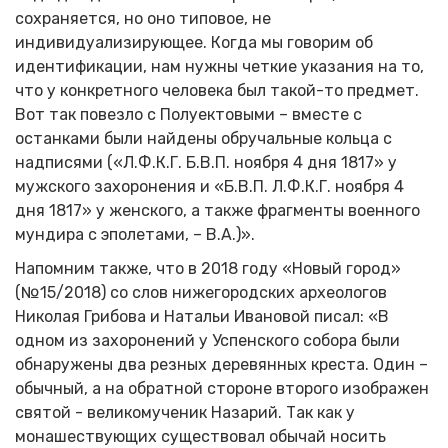
сохраняется, но оно типовое, не
индивидуализирующее. Когда мы говорим об
идентификации, нам нужны четкие указания на то,
что у конкретного человека был такой-то предмет.
Вот так повезло с Полуектовыми – вместе с
останками были найдены обручальные кольца с
надписями («Л.Ф.К.Г. Б.В.П. ноября 4 дня 1817» у
мужского захоронения и «Б.В.П. Л.Ф.К.Г. ноября 4
дня 1817» у женского, а также фрагменты военного
мундира с эполетами, – В.А.)».
Напомним также, что в 2018 году «Новый город»
(№15/2018) со слов нижегородских археологов
Николая Грибова и Натальи Ивановой писал: «В
одном из захоронений у Успенского собора были
обнаружены два резных деревянных креста. Один –
обычный, а на обратной стороне второго изображен
святой - великомученик Назарий. Так как у
монашествующих существовал обычай носить