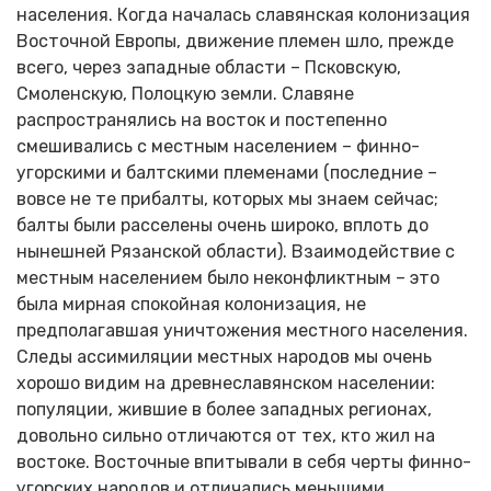
населения. Когда началась славянская колонизация
Восточной Европы, движение племен шло, прежде
всего, через западные области – Псковскую,
Смоленскую, Полоцкую земли. Славяне
распространялись на восток и постепенно
смешивались с местным населением – финно-
угорскими и балтскими племенами (последние –
вовсе не те прибалты, которых мы знаем сейчас;
балты были расселены очень широко, вплоть до
нынешней Рязанской области). Взаимодействие с
местным населением было неконфликтным – это
была мирная спокойная колонизация, не
предполагавшая уничтожения местного населения.
Следы ассимиляции местных народов мы очень
хорошо видим на древнеславянском населении:
популяции, жившие в более западных регионах,
довольно сильно отличаются от тех, кто жил на
востоке. Восточные впитывали в себя черты финно-
угорских народов и отличались меньшими