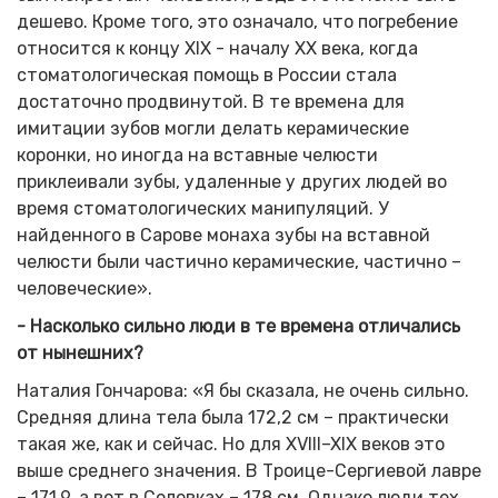
дешево. Кроме того, это означало, что погребение
относится к концу XIX - началу XX века, когда
стоматологическая помощь в России стала
достаточно продвинутой. В те времена для
имитации зубов могли делать керамические
коронки, но иногда на вставные челюсти
приклеивали зубы, удаленные у других людей во
время стоматологических манипуляций. У
найденного в Сарове монаха зубы на вставной
челюсти были частично керамические, частично –
человеческие».
- Насколько сильно люди в те времена отличались
от нынешних?
Наталия Гончарова: «Я бы сказала, не очень сильно.
Средняя длина тела была 172,2 см – практически
такая же, как и сейчас. Но для XVIII–XIX веков это
выше среднего значения. В Троице-Сергиевой лавре
– 171,9, а вот в Соловках – 178 см. Однако люди тех