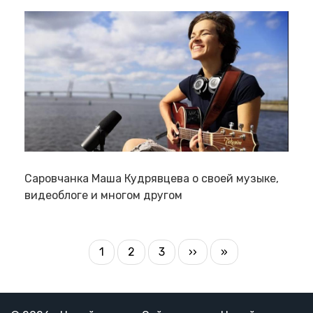
Саровчанка Маша Кудрявцева о своей музыке,
видеоблоге и многом другом
НУМЕРАЦИЯ
1
2
3
Следующая
››
Последняя
»
Текущая
Страница
Страница
СТРАНИЦ
страница
страница
страница