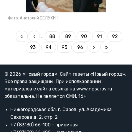
Фото:
Анатолий БЕЛУХИН
PAGINATION
First
«
Previous
‹
…
88
89
90
91
92
Page
Page
Page
Page
Page
page
page
93
94
95
96
Next
›
Last
»
Current
Page
Page
Page
page
page
page
© 2026 «Новый город». Cайт газеты «Новый город».
Все права защищены. При использовании
материалов с сайта ссылка на www.ngsarov.ru
обязательна. Не является СМИ. 16+
Нижегородская обл. г. Саров, ул. Академика
Сахарова д. 2, стр. 2
+7 (83130) 66-100 - приемная