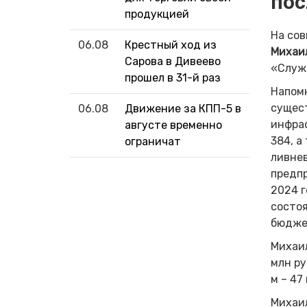
пос
продукцией
На со
06.08
Крестный ход из
Михаи
Сарова в Дивеево
«Служ
прошел в 31-й раз
Напомн
сущес
06.08
Движение за КПП-5 в
инфрас
августе временно
384, а
ограничат
ливнев
предпр
2024 г
состоя
бюдже
Михаил
млн ру
м – 47
Михаил