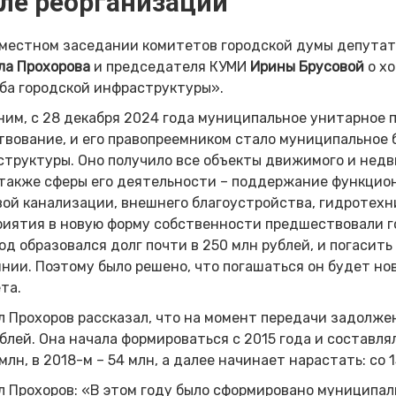
ле реорганизации
вместном заседании комитетов городской думы депутат
ла Прохорова
и председателя КУМИ
Ирины Брусовой
о хо
ба городской инфраструктуры».
им, с 28 декабря 2024 года муниципальное унитарное 
твование, и его правопреемником стало муниципальное
труктуры. Оно получило все объекты движимого и нед
 также сферы его деятельности – поддержание функцио
ой канализации, внешнего благоустройства, гидротех
иятия в новую форму собственности предшествовали го
од образовался долг почти в 250 млн рублей, и погасит
нии. Поэтому было решено, что погашаться он будет но
та.
 Прохоров рассказал, что на момент передачи задолже
блей. Она начала формироваться с 2015 года и составляла
 млн, в 2018-м – 54 млн, а далее начинает нарастать: со 
 Прохоров: «В этом году было сформировано муниципал