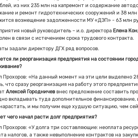
блей, из них 235 млн на капремонт и содержание автодоро
ание и ремонт гидротехнических сооружений и 38 млн -
жится возмещение задолженности МУ «ДЭП» - 63 млн р
приятия новый руководитель – и.о. директора
Елена Кон
олен в связи с истечением срока трудового контракта.
ты задали директору ДГХ ряд вопросов.
ется ли реорганизация предприятия на состоянии горо
живание?
 Прохоров: «На данный момент на эти цели выделено 280
ь, что сразу реорганизация на работу этого предприяти
ат
Алексей Городничев
внес предложение составить про
но вкладывать туда дополнительное финансирование, 
нарастать, и мы получим еще худшую ситуацию, чем се
чет чего начал расти долг предприятия?
 Прохоров: «У долга три составляющие: неоплата ресурс
та налогов, а также невыполнение контрактов на закуп