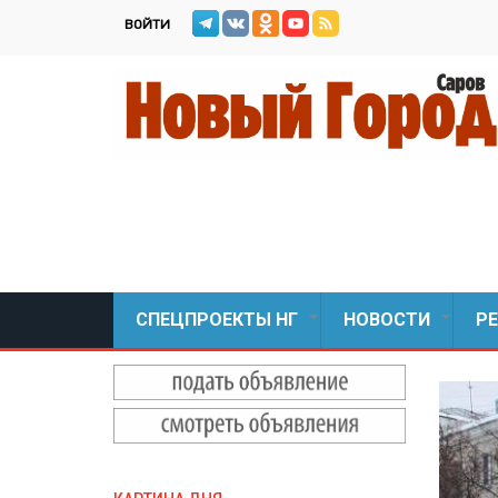
Перейти
ВОЙТИ
к
основному
содержанию
СПЕЦПРОЕКТЫ НГ
НОВОСТИ
Р
+
+