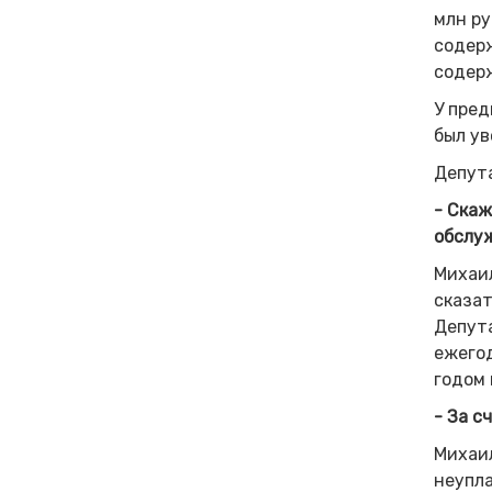
млн ру
содерж
содер
У пред
был ув
Депута
- Скаж
обслу
Михаил
сказат
Депут
ежегод
годом 
- За с
Михаил
неупла