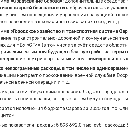
амма «Образование Сарова»:
дополнительные средства 
тивопожарной безопасности
в образовательных учрежд
вку систем оповещения и управления эвакуацией в шко
ое освещение в школах и детских садах город и т.д.
мма «Городское хозяйство и транспортная система Сар
ение парка строительно-дорожной и коммунальной тех
иях
для МБУ «СГИ» (в том числе за счёт средств областн
трическим сетям
для будущего благоустройства террит
одержание внутриквартальных и внутримикрорайонных 
е непрограммные расходы, в том числе на единовреме
ившим контракт о прохождении военной службы в Воор
льной военной операции и т.д.
им, на этом обсуждение поправок в бюджет города не 
тавить свои поправки, которые затем будут обсуждатьс
сается исполнения бюджета Сарова за 2025 год, то Юли
ицитом.
ные показатели:
доходы: 5 893 692,0 тыс. руб.; расходы: 6