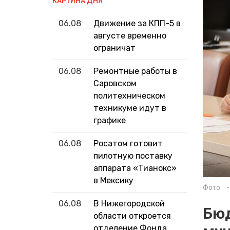
КАРТИНА ДНЯ
06.08
Движение за КПП-5 в
августе временно
ограничат
06.08
Ремонтные работы в
Саровском
политехническом
техникуме идут в
графике
06.08
Росатом готовит
пилотную поставку
аппарата «Тианокс»
в Мексику
Фото:
-
06.08
В Нижегородской
Бюд
области откроется
отделение Фонда