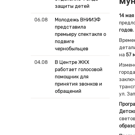
мун
защиты детей
14 мая
06.08
Молодежь ВНИИЭФ
предл
представила
годов.
премьеру спектакля о
Време
подвиге
детали
чернобыльцев
на
57 
04.08
В Центре ЖКХ
Измен
работает голосовой
города
помощник для
заключ
принятия звонков и
транс
обращений
ул. За
Програ
Детск
светов
образо