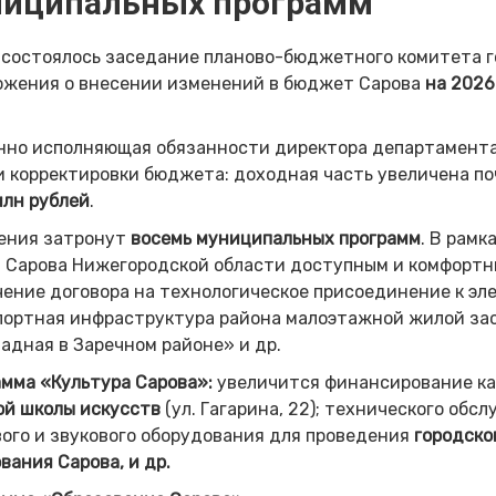
иципальных программ
состоялось заседание планово-бюджетного комитета г
ожения о внесении изменений в бюджет Сарова
на 2026
нно исполняющая обязанности директора департамент
 корректировки бюджета: доходная часть увеличена п
млн рублей
.
ения затронут
восемь муниципальных программ
. В рамк
 Сарова Нижегородской области доступным и комфортн
ение договора на технологическое присоединение к эл
портная инфраструктура района малоэтажной жилой за
падная в Заречном районе» и др.
мма «Культура Сарова»:
увеличится финансирование ка
ой школы искусств
(ул. Гагарина, 22); технического обс
ого и звукового оборудования для проведения
городско
вания Сарова, и др.