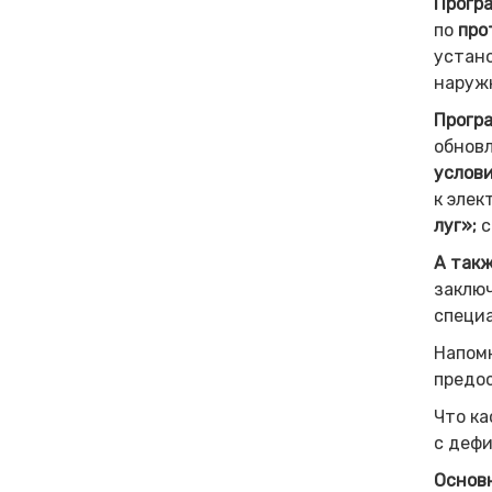
Прогр
по
про
устано
наружн
Програ
обновл
услов
к элек
луг»;
с
А такж
заключ
специа
Напомн
предос
Что ка
с деф
Основ