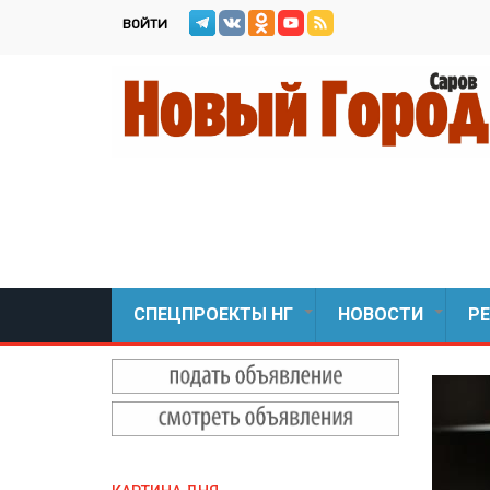
Перейти
ВОЙТИ
к
основному
содержанию
СПЕЦПРОЕКТЫ НГ
НОВОСТИ
Р
+
+