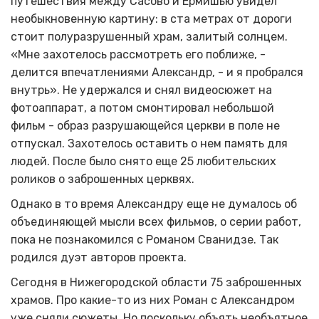
путешествия между Сасово и Ермишью увидел
необыкновенную картину: в ста метрах от дороги
стоит полуразрушенный храм, залитый солнцем.
«Мне захотелось рассмотреть его поближе, -
делится впечатлениями Александр, - и я пробрался
внутрь». Не удержался и снял видеосюжет на
фотоаппарат, а потом смонтировал небольшой
фильм - образ разрушающейся церкви в поле не
отпускал. Захотелось оставить о нем память для
людей. После было снято еще 25 любительских
роликов о заброшенных церквях.
Однако в то время Александру еще не думалось об
объединяющей мысли всех фильмов, о серии работ,
пока не познакомился с Романом Сванидзе. Так
родился дуэт авторов проекта.
Сегодня в Нижегородской области 75 заброшенных
храмов. Про какие-то из них Роман с Александром
уже сняли сюжеты. Но поскольку объять необъятное