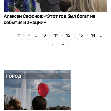
Алексей Сафонов: «Этот год был богат на
события и эмоции»
НУМЕРАЦИЯ
Первая
«
Предыдущая
‹
…
10
11
12
13
14
…
Страница
Страница
Текущая
Страница
Страница
СТРАНИЦ
страница
страница
страница
Следующая
›
Последняя
»
страница
страница
Город