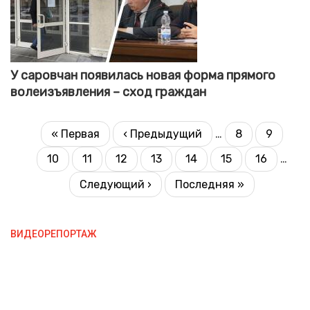
У саровчан появилась новая форма прямого
волеизъявления – сход граждан
НУМЕРАЦИЯ
Первая
« Первая
Предыдущая
‹ Предыдущий
…
8
9
Страница
Страни
СТРАНИЦ
страница
страница
10
11
12
13
14
15
16
…
Страница
Страница
Текущая
Страница
Страница
Страница
Страница
страница
Следующая
Следующий ›
Последняя
Последняя »
страница
страница
ВИДЕОРЕПОРТАЖ