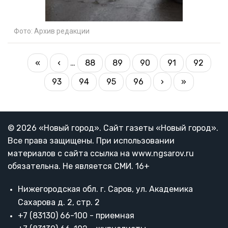
Фото:
Архив редакции
НУМЕРАЦИЯ
Первая
«
Предыдущая
‹
…
88
89
90
91
92
Страница
Страница
Страница
Страница
Страниц
СТРАНИЦ
страница
страница
93
94
95
96
Следующая
›
Последняя
»
Страница
Страница
Текущая
Страница
страница
страница
страница
© 2026 «Новый город». Cайт газеты «Новый город».
Все права защищены. При использовании
материалов с сайта ссылка на www.ngsarov.ru
обязательна. Не является СМИ. 16+
Нижегородская обл. г. Саров, ул. Академика
Сахарова д. 2, стр. 2
+7 (83130) 66-100 - приемная