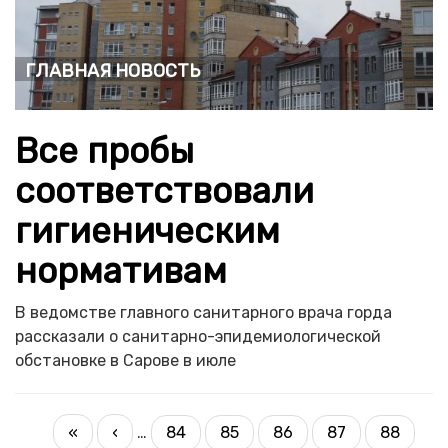
Главная новость
Все пробы
соответствовали
гигиеническим
нормативам
В ведомстве главного санитарного врача горда
рассказали о санитарно-эпидемиологической
обстановке в Сарове в июле
НУМЕРАЦИЯ
Первая
«
Предыдущая
‹
…
84
85
86
87
88
Страница
Страница
Страница
Страница
Текущая
СТРАНИЦ