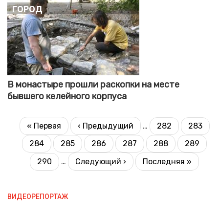
Город
В монастыре прошли раскопки на месте
бывшего келейного корпуса
НУМЕРАЦИЯ
Первая
« Первая
Предыдущая
‹ Предыдущий
…
282
283
Страница
Страни
СТРАНИЦ
страница
страница
284
285
286
287
288
289
Страница
Страница
Текущая
Страница
Страница
Страниц
страница
290
…
Следующая
Следующий ›
Последняя
Последняя »
Страница
страница
страница
ВИДЕОРЕПОРТАЖ