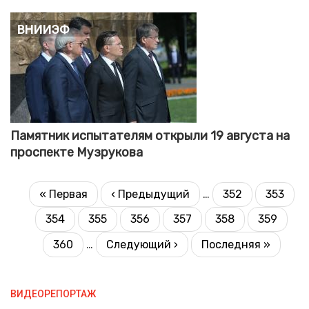
ВНИИЭФ
Памятник испытателям открыли 19 августа на
проспекте Музрукова
НУМЕРАЦИЯ
Первая
« Первая
Предыдущая
‹ Предыдущий
…
352
353
Страница
Страни
СТРАНИЦ
страница
страница
354
355
356
357
358
359
Страница
Страница
Текущая
Страница
Страница
Страниц
страница
360
…
Следующая
Следующий ›
Последняя
Последняя »
Страница
страница
страница
ВИДЕОРЕПОРТАЖ