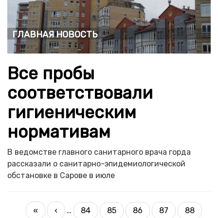
Главная новость
Все пробы
соответствовали
гигиеническим
нормативам
В ведомстве главного санитарного врача горда
рассказали о санитарно-эпидемиологической
обстановке в Сарове в июле
НУМЕРАЦИЯ
Первая
«
Предыдущая
‹
…
84
85
86
87
88
Страница
Страница
Страница
Страница
Текущая
СТРАНИЦ