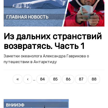
Главная новость
Из дальних странствий
возвратясь. Часть 1
Заметки океанолога Александра Гаврикова о
путешествии в Антарктиду
PAGINATION
First
«
Previous
‹
…
84
85
86
87
88
Page
Page
Page
Page
Current
page
page
page
ВНИИЭФ