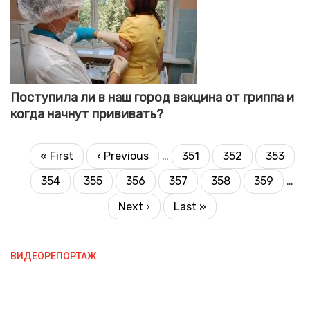
Поступила ли в наш город вакцина от гриппа и
когда начнут прививать?
PAGINATION
First
« First
Previous
‹ Previous
…
351
352
353
Page
Page
Page
page
page
354
355
356
357
358
359
…
Page
Current
Page
Page
Page
Page
page
Next
Next ›
Last
Last »
page
page
ВИДЕОРЕПОРТАЖ