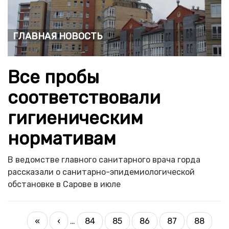
Главная новость
Все пробы
соответствовали
гигиеническим
нормативам
В ведомстве главного санитарного врача горда
рассказали о санитарно-эпидемиологической
обстановке в Сарове в июле
PAGINATION
First
«
Previous
‹
…
84
85
86
87
88
Page
Page
Page
Page
Current