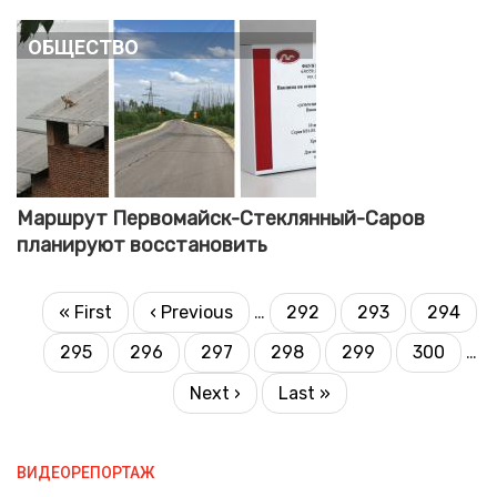
Общество
Маршрут Первомайск-Стеклянный-Саров
планируют восстановить
PAGINATION
First
« First
Previous
‹ Previous
…
292
293
294
Page
Page
Page
page
page
295
296
297
298
299
300
…
Page
Current
Page
Page
Page
Page
page
Next
Next ›
Last
Last »
page
page
ВИДЕОРЕПОРТАЖ