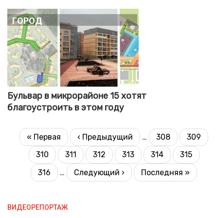
Город
Бульвар в микрорайоне 15 хотят
благоустроить в этом году
НУМЕРАЦИЯ
Первая
« Первая
Предыдущая
‹ Предыдущий
…
308
309
Страница
Страни
СТРАНИЦ
страница
страница
310
311
312
313
314
315
Страница
Страница
Текущая
Страница
Страница
Страница
страница
316
…
Следующая
Следующий ›
Последняя
Последняя »
Страница
страница
страница
ВИДЕОРЕПОРТАЖ