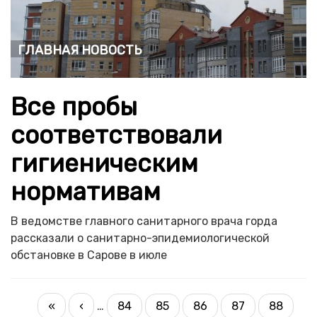
Главная новость
Все пробы
соответствовали
гигиеническим
нормативам
В ведомстве главного санитарного врача горда
рассказали о санитарно-эпидемиологической
обстановке в Сарове в июле
НУМЕРАЦИЯ
Первая
«
Предыдущая
‹
…
84
85
86
87
88
Страница
Страница
Страница
Страница
Текущая
СТРАНИЦ